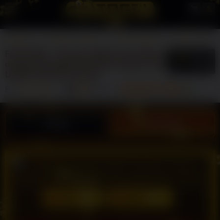
FIATOGEL
FIATOGEL JACKPOT
SITUS FIATOGEL
TOGEL HK 4D
FIATOGEL : Rumah Digital Toto Macau
5
$
dengan Beragam Pasaran Populer dan
Update Result Terbaru
By
FIATOGEL
677
sales
BANDAR TOGEL
LOGIN
DAFTAR
LOGIN
DAFTAR